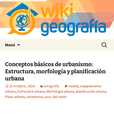
Saltar
Buscar:
Menú
al
contenido
Conceptos básicos de urbanismo:
Estructura, morfología y planificación
urbana
23 octubre, 2024
Geografía
ciudad
,
equipamiento
urbano
,
Estructura urbana
,
Morfologia urbana
,
planificación urbana
,
Plano urbano
,
urbanismo
,
usos del suelo