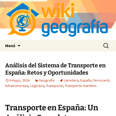
Saltar
Buscar:
Menú
al
contenido
Análisis del Sistema de Transporte en
España: Retos y Oportunidades
6 mayo, 2024
Geografía
carretera
,
España
,
ferrocarril
,
Infraestructura
,
Logística
,
Transporte
,
Transporte marítimo
Transporte en España: Un