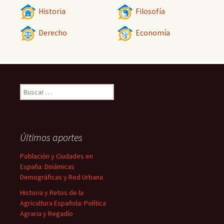
Historia
Filosofía
Derecho
Economía
Buscar:
Últimos aportes
Población y Ciudades en
España: Dinámicas
Demográficas y Red Urbana
Historia y Retos de la
Agricultura Española: Política
Agraria y Regadío