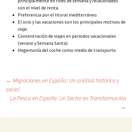
principalmente en fines de semana y relacionados
con el nivel de renta.
Preferencia por el litoral mediterráneo.
El ocio y las vacaciones son los principales motivos de
viaje.
Concentración de viajes en periodos vacacionales
(verano y Semana Santa).
Hegemonía del coche como medio de transporte.
Navegación
←
Migraciones en España: Un análisis histórico y
social
La Pesca en España: Un Sector en Transformación
de
→
entradas