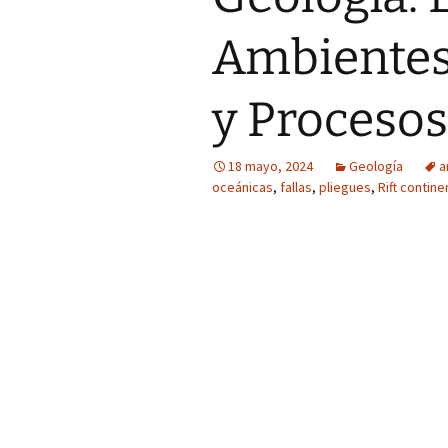
Ambientes
y Procesos
18 mayo, 2024
Geología
a
oceánicas
,
fallas
,
pliegues
,
Rift contine