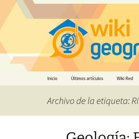
Saltar
Inicio
Últimos artículos
Wiki Red
al
contenido
Archivo de la etiqueta: Ri
Geología: 