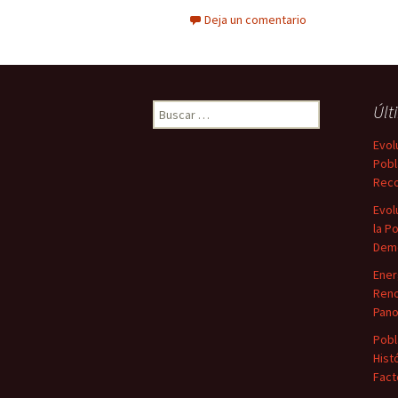
Deja un comentario
Buscar:
Últ
Evol
Pobl
Reco
Evol
la P
Demo
Ener
Reno
Pano
Pobl
Hist
Fact