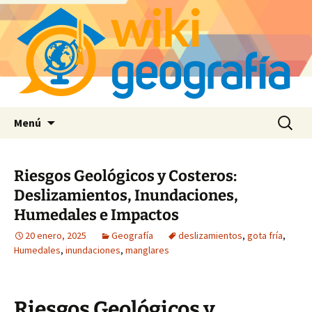
Saltar
Buscar:
Menú
al
contenido
Riesgos Geológicos y Costeros:
Deslizamientos, Inundaciones,
Humedales e Impactos
20 enero, 2025
Geografía
deslizamientos
,
gota fría
,
Humedales
,
inundaciones
,
manglares
Riesgos Geológicos y