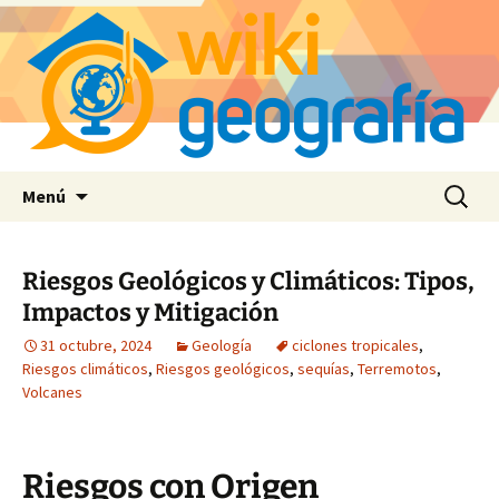
Saltar
Buscar:
Menú
al
contenido
Riesgos Geológicos y Climáticos: Tipos,
Impactos y Mitigación
31 octubre, 2024
Geología
ciclones tropicales
,
Riesgos climáticos
,
Riesgos geológicos
,
sequías
,
Terremotos
,
Volcanes
Riesgos con Origen