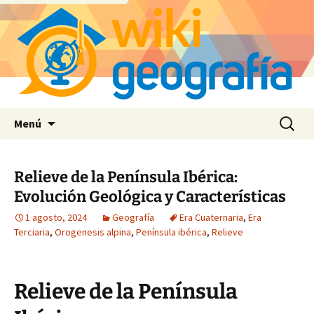
Saltar
Buscar:
Menú
al
contenido
Relieve de la Península Ibérica:
Evolución Geológica y Características
1 agosto, 2024
Geografía
Era Cuaternaria
,
Era
Terciaria
,
Orogenesis alpina
,
Península ibérica
,
Relieve
Relieve de la Península