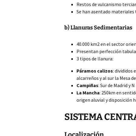
Restos de vulcanismo tercia
Se han asentado materiales 
b) Llanuras Sedimentarias
40.000 km2 en el sector orien
Presentan perfección tabular
3 tipos de llanura:
Páramos calizos
: divididos
alcarreños y al sur la Mesa d
Campiñas
: Sur de Madrid y N
La Mancha
: 250km en sentid
origen aluvial y disposición 
SISTEMA CENTR
Localización