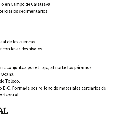
rio en Campo de Calatrava
terciarios sedimentarios
tal de las cuencas
 con leves desniveles
 en 2 conjuntos por el Tajo, al norte los páramos
e Ocaña.
 de Toledo.
o E-O. Formada por relleno de materiales terciarios de
horizontal.
AL