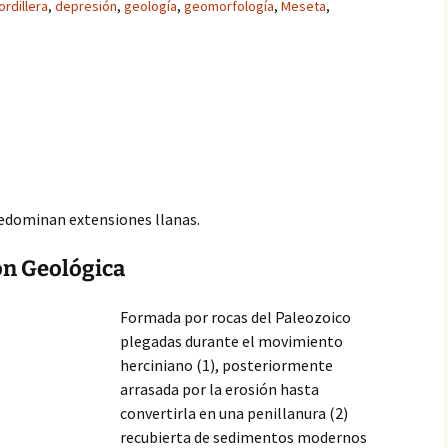
ordillera
,
depresión
,
geología
,
geomorfología
,
Meseta
,
redominan extensiones llanas.
ón Geológica
Formada por rocas del Paleozoico
plegadas durante el movimiento
herciniano (1), posteriormente
arrasada por la erosión hasta
convertirla en una penillanura (2)
recubierta de sedimentos modernos