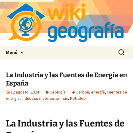
Saltar
Buscar:
Menú
al
contenido
La Industria y las Fuentes de Energía en
España
12 agosto, 2024
Geología
Carbón
,
energía
,
Fuentes de
energia
,
Industria
,
materias primas
,
Petróleo
La Industria y las Fuentes de