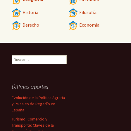
Historia
Filosofía
Derecho
Economía
Buscar:
Últimos aportes
Evolución de la Política Agraria
y Paisajes de Regadío en
España
Turismo, Comercio y
Transporte: Claves de la