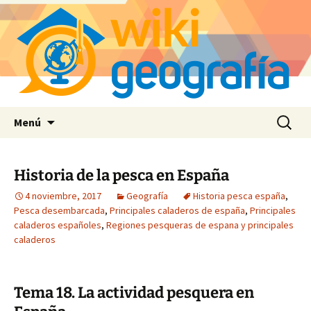
Saltar
Buscar:
Menú
al
contenido
Historia de la pesca en España
4 noviembre, 2017
Geografía
Historia pesca españa
,
Pesca desembarcada
,
Principales caladeros de españa
,
Principales
caladeros españoles
,
Regiones pesqueras de espana y principales
caladeros
Tema 18. La actividad pesquera en