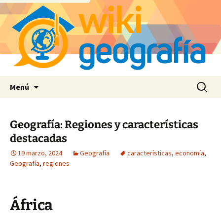
Saltar
Buscar:
Menú
al
contenido
Geografía: Regiones y características
destacadas
19 marzo, 2024
Geografía
características
,
economía
,
Geografía
,
regiones
África