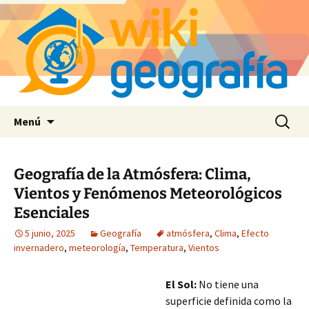
Saltar
Buscar:
Menú
al
contenido
Geografía de la Atmósfera: Clima,
Vientos y Fenómenos Meteorológicos
Esenciales
5 junio, 2025
Geografía
atmósfera
,
Clima
,
Efecto
invernadero
,
meteorología
,
Temperatura
,
Vientos
El Sol:
No tiene una
superficie definida como la