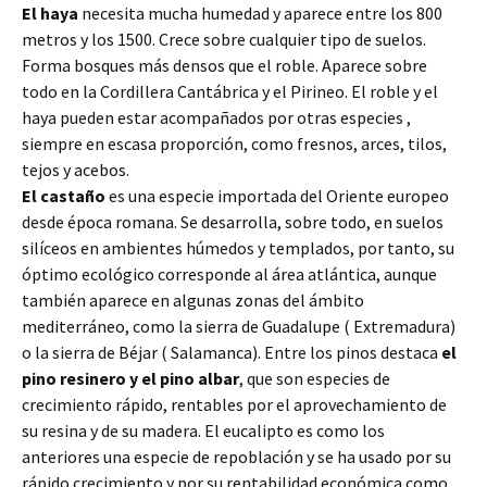
El haya
necesita mucha humedad y aparece entre los 800
metros y los 1500. Crece sobre cualquier tipo de suelos.
Forma bosques más densos que el roble. Aparece sobre
todo en la Cordillera Cantábrica y el Pirineo. El roble y el
haya pueden estar acompañados por otras especies ,
siempre en escasa proporción, como fresnos, arces, tilos,
tejos y acebos.
El castaño
es una especie importada del Oriente europeo
desde época romana. Se desarrolla, sobre todo, en suelos
silíceos en ambientes húmedos y templados, por tanto, su
óptimo ecológico corresponde al área atlántica, aunque
también aparece en algunas zonas del ámbito
mediterráneo, como la sierra de Guadalupe ( Extremadura)
o la sierra de Béjar ( Salamanca). Entre los pinos destaca
el
pino resinero y el pino albar
, que son especies de
crecimiento rápido, rentables por el aprovechamiento de
su resina y de su madera. El eucalipto es como los
anteriores una especie de repoblación y se ha usado por su
rápido crecimiento y por su rentabilidad económica como