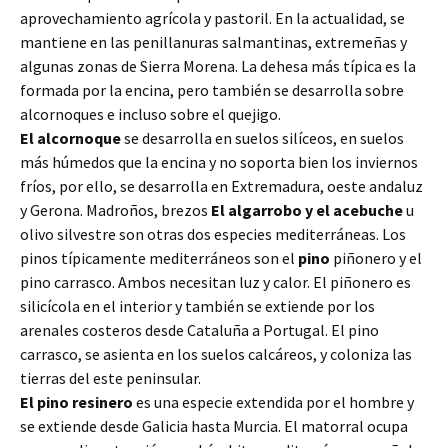
aprovechamiento agrícola y pastoril. En la actualidad, se
mantiene en las penillanuras salmantinas, extremeñas y
algunas zonas de Sierra Morena. La dehesa más típica es la
formada por la encina, pero también se desarrolla sobre
alcornoques e incluso sobre el quejigo.
El alcornoque
se desarrolla en suelos silíceos, en suelos
más húmedos que la encina y no soporta bien los inviernos
fríos, por ello, se desarrolla en Extremadura, oeste andaluz
y Gerona. Madroños, brezos
El algarrobo y el acebuche
u
olivo silvestre son otras dos especies mediterráneas. Los
pinos típicamente mediterráneos son el
pino
piñonero y el
pino carrasco. Ambos necesitan luz y calor. El piñonero es
silicícola en el interior y también se extiende por los
arenales costeros desde Cataluña a Portugal. El pino
carrasco, se asienta en los suelos calcáreos, y coloniza las
tierras del este peninsular.
El pino resinero
es una especie extendida por el hombre y
se extiende desde Galicia hasta Murcia. El matorral ocupa