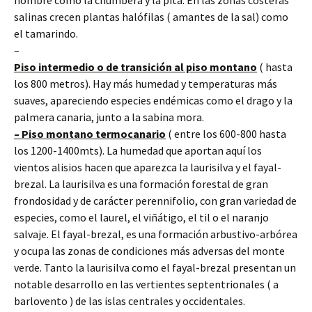
hombre como la chumbera y la pita. En las zonas costeras
salinas crecen plantas halófilas ( amantes de la sal) como
el tamarindo.
–
Piso intermedio o de transición al piso montano
( hasta
los 800 metros). Hay más humedad y temperaturas más
suaves, apareciendo especies endémicas como el drago y la
palmera canaria, junto a la sabina mora.
– Piso montano termocanario
( entre los 600-800 hasta
los 1200-1400mts). La humedad que aportan aquí los
vientos alisios hacen que aparezca la laurisilva y el fayal-
brezal. La laurisilva es una formación forestal de gran
frondosidad y de carácter perennifolio, con gran variedad de
especies, como el laurel, el viñátigo, el til o el naranjo
salvaje. El fayal-brezal, es una formación arbustivo-arbórea
y ocupa las zonas de condiciones más adversas del monte
verde. Tanto la laurisilva como el fayal-brezal presentan un
notable desarrollo en las vertientes septentrionales ( a
barlovento ) de las islas centrales y occidentales.