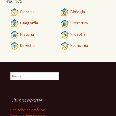
Wiki Red
Ciencias
Biología
Geografía
Literatura
Historia
Filosofía
Derecho
Economía
Buscar:
Últimos aportes
Población de América:
Dinámica Demográfica,