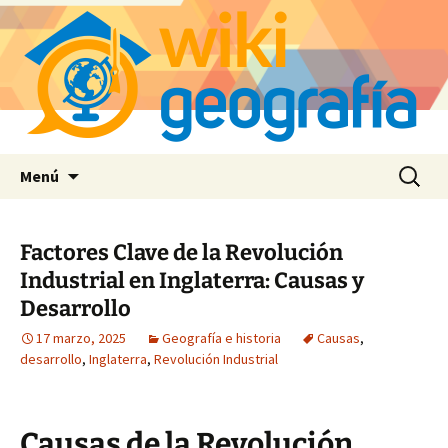
Saltar
Buscar:
Menú
al
contenido
Factores Clave de la Revolución
Industrial en Inglaterra: Causas y
Desarrollo
17 marzo, 2025
Geografía e historia
Causas
,
desarrollo
,
Inglaterra
,
Revolución Industrial
Causas de la Revolución