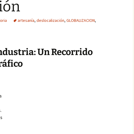
ión
oria
artesanía
,
deslocalización
,
GLOBALIZACION
,
Industria: Un Recorrido
ráfico
a
.
os