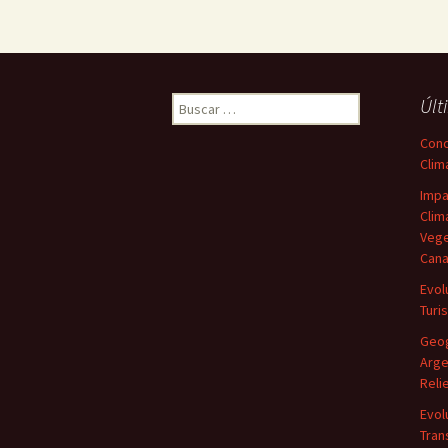
Buscar:
Últ
Conc
Clim
Impa
Clim
Vege
Cana
Evol
Turi
Geog
Arge
Reli
Evol
Tran