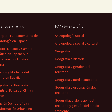
imos aportes
Wiki Geografía
eptos Fundamentales de
Antropología social
atología en España
Antropología social y cultural
cto Humano y Cambio
Geografía
ático en España y la
Geografía e historia
tación Bioclimática
ria
Geografía y gestión del
territorio
ución y Modelos del
smo en España
Geografía y medio ambiente
rafía del Noroeste
Geografía y ordenación del
ntino: Paisajes, Clima y
territorio
eve
Geografía, ordenación del
ución Demográfica y
territorio y gestión del medio
sformación Urbana en
ambiente