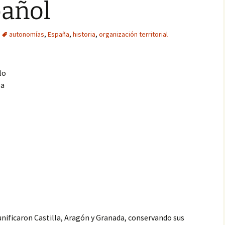
pañol
autonomías
,
España
,
historia
,
organización territorial
lo
la
 unificaron Castilla, Aragón y Granada, conservando sus