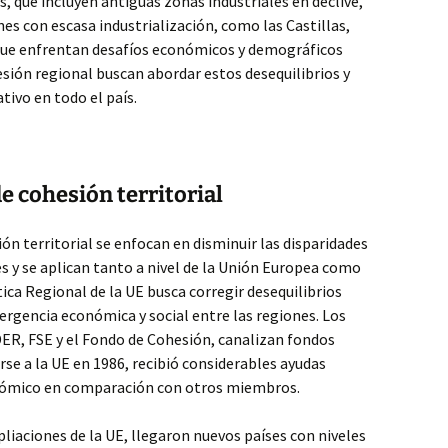
, que incluyen antiguas zonas industriales en declive,
es con escasa industrialización, como las Castillas,
 que enfrentan desafíos económicos y demográficos
hesión regional buscan abordar estos desequilibrios y
ivo en todo el país.
de cohesión territorial
ión territorial se enfocan en disminuir las disparidades
s y se aplican tanto a nivel de la Unión Europea como
tica Regional de la UE busca corregir desequilibrios
ergencia económica y social entre las regiones. Los
ER, FSE y el Fondo de Cohesión, canalizan fondos
rse a la UE en 1986, recibió considerables ayudas
nómico en comparación con otros miembros.
liaciones de la UE, llegaron nuevos países con niveles