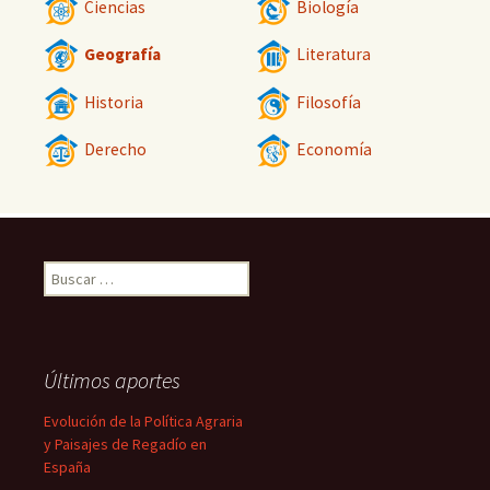
Ciencias
Biología
Geografía
Literatura
Historia
Filosofía
Derecho
Economía
Buscar:
Últimos aportes
Evolución de la Política Agraria
y Paisajes de Regadío en
España