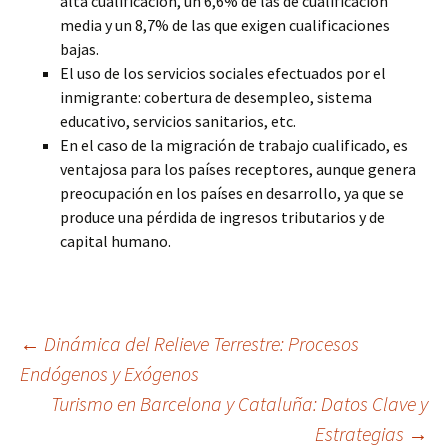
alta cualificación, un 6,6% de las de cualificación
media y un 8,7% de las que exigen cualificaciones
bajas.
El uso de los servicios sociales efectuados por el
inmigrante: cobertura de desempleo, sistema
educativo, servicios sanitarios, etc.
En el caso de la migración de trabajo cualificado, es
ventajosa para los países receptores, aunque genera
preocupación en los países en desarrollo, ya que se
produce una pérdida de ingresos tributarios y de
capital humano.
Navegación
←
Dinámica del Relieve Terrestre: Procesos
Endógenos y Exógenos
Turismo en Barcelona y Cataluña: Datos Clave y
de
Estrategias
→