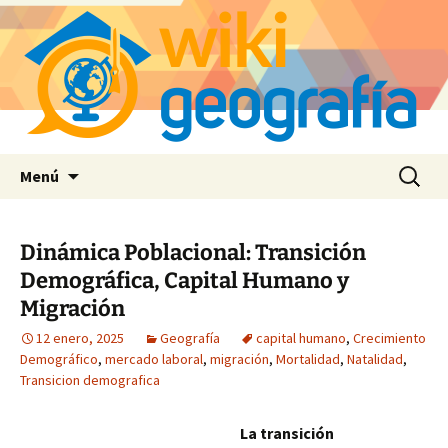
Saltar
Buscar:
Menú
al
contenido
Dinámica Poblacional: Transición
Demográfica, Capital Humano y
Migración
12 enero, 2025
Geografía
capital humano
,
Crecimiento
Demográfico
,
mercado laboral
,
migración
,
Mortalidad
,
Natalidad
,
Transicion demografica
La transición