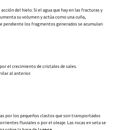
 acción del hielo. Si el agua que hay en las fracturas y
, aumenta su volumen y actúa como una cuña,
te pendiente los fragmentos generados se acumulan
por el crecimiento de cristales de sales.
ilar al anterior.
cas por los pequeños clastos que son transportados
corrientes fluviales o por el oleaje. Las rocas en seta se
na sobre la base de la
roca
.