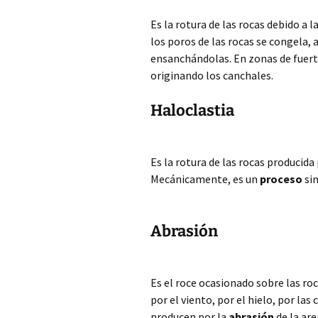
Es la rotura de las rocas debido a la
los poros de las rocas se congela
ensanchándolas. En zonas de fuer
originando los canchales.
Haloclastia
Es la rotura de las rocas producida 
Mecánicamente, es un
proceso
sim
Abrasión
Es el roce ocasionado sobre las ro
por el viento, por el hielo, por las 
producen por la
abrasión
de la are