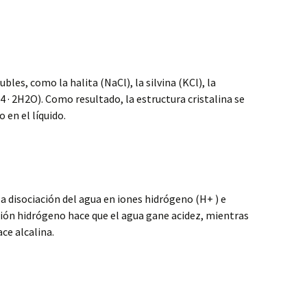
bles, como la halita (NaCl), la silvina (KCl), la
 · 2H2O). Como resultado, la estructura cristalina se
o en el líquido.
 disociación del agua en iones hidrógeno (H+ ) e
l ión hidrógeno hace que el agua gane acidez, mientras
ace alcalina.