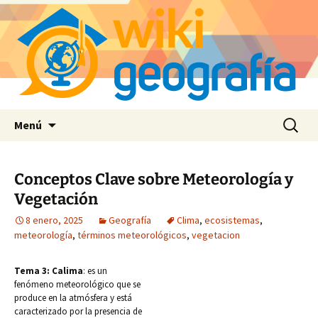
Saltar
Buscar:
Menú
al
contenido
Conceptos Clave sobre Meteorología y
Vegetación
8 enero, 2025
Geografía
Clima
,
ecosistemas
,
meteorología
,
términos meteorológicos
,
vegetacion
Tema 3: Calima
: es un
fenómeno meteorológico que se
produce en la atmósfera y está
caracterizado por la presencia de