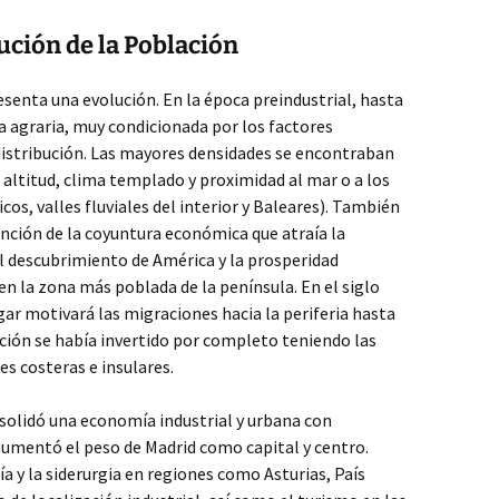
ución de la Población
esenta una evolución. En la época preindustrial, hasta
a agraria, muy condicionada por los factores
distribución. Las mayores densidades se encontraban
a altitud, clima templado y proximidad al mar o a los
icos, valles fluviales del interior y Baleares). También
nción de la coyuntura económica que atraía la
l descubrimiento de América y la prosperidad
en la zona más poblada de la península. En el siglo
ugar motivará las migraciones hacia la periferia hasta
tuación se había invertido por completo teniendo las
es costeras e insulares.
nsolidó una economía industrial y urbana con
aumentó el peso de Madrid como capital y centro.
a y la siderurgia en regiones como Asturias, País