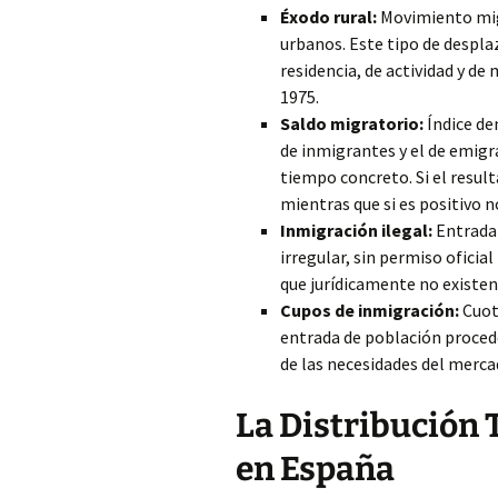
Éxodo rural:
Movimiento migr
urbanos. Este tipo de despl
residencia, de actividad y de
1975.
Saldo migratorio:
Índice de
de inmigrantes y el de emigr
tiempo concreto. Si el resul
mientras que si es positivo 
Inmigración ilegal:
Entrada 
irregular, sin permiso oficial 
que jurídicamente no existen
Cupos de inmigración:
Cuota
entrada de población procede
de las necesidades del mercad
La Distribución T
en España