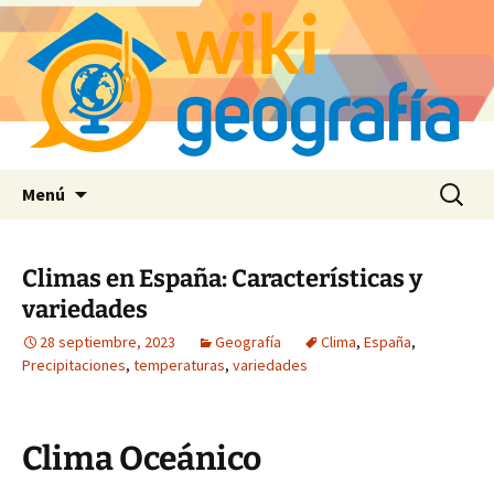
Saltar
Buscar:
Menú
al
contenido
Climas en España: Características y
variedades
28 septiembre, 2023
Geografía
Clima
,
España
,
Precipitaciones
,
temperaturas
,
variedades
Clima Oceánico