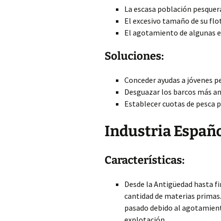
La escasa población pesquera
El excesivo tamaño de su flo
El agotamiento de algunas es
Soluciones:
Conceder ayudas a jóvenes p
Desguazar los barcos más ant
Establecer cuotas de pesca 
Industria Españ
Características:
Desde la Antigüedad hasta fi
cantidad de materias primas.
pasado debido al agotamient
explotación.