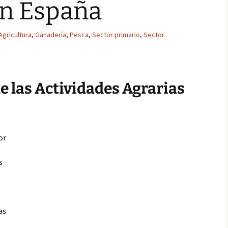
en España
Agricultura
,
Ganadería
,
Pesca
,
Sector primario
,
Sector
de las Actividades Agrarias
or
s
as