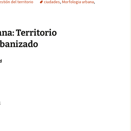
stión del territorio
ciudades
,
Morfologia urbana
,
na: Territorio
rbanizado
d
l