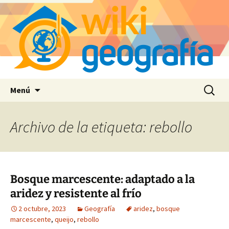
Saltar
Buscar:
Menú
al
contenido
Archivo de la etiqueta: rebollo
Bosque marcescente: adaptado a la
aridez y resistente al frío
2 octubre, 2023
Geografía
aridez
,
bosque
marcescente
,
queijo
,
rebollo