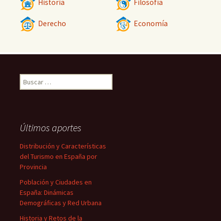
Historia
Filosofía
Derecho
Economía
Buscar:
Últimos aportes
Distribución y Características
del Turismo en España por
Provincia
Población y Ciudades en
España: Dinámicas
Demográficas y Red Urbana
Historia y Retos de la