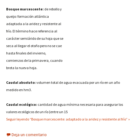
Bosque marcescente:
de rebollo y
queijo: formación atlántica
adaptada a la aridez y resistente al
frío. El término hace referencia al
carácter semiárido de su hoja que se
seca al llegar el otoño pero no se cae
hasta finales del invierno,
comienzos de la primavera, cuando
brota la nueva hoja.
Caudal absoluto:
volumen total de agua evacuada por un río en un año
medido en hm3.
Caudal ecológico:
cantidad de agua mínima necesaria para asegurar los
valores ecológicos de un río (entre un 15
Seguir leyendo “Bosque marcescente: adaptado a la aridez y resistente al frío” »
Deja un comentario