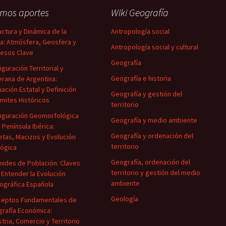
imos aportes
Wiki Geografía
uctura y Dinámica de la
Antropología social
ra: Atmósfera, Geosfera y
Antropología social y cultural
esos Clave
Geografía
iguración Territorial y
Geografía e historia
rana de Argentina:
ación Estatal y Definición
Geografía y gestión del
ímites Históricos
territorio
iguración Geomorfológica
Geografía y medio ambiente
a Península Ibérica:
Geografía y ordenación del
tas, Macizos y Evolución
territorio
ógica
Geografía, ordenación del
mides de Población: Claves
territorio y gestión del medio
 Entender la Evolución
ambiente
gráfica Española
Geología
eptos Fundamentales de
rafía Económica:
stria, Comercio y Territorio