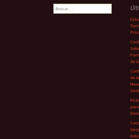
Buscar:
Últ
Estr
Tier
Proc
Conf
Sobe
Form
de L
Conf
de l
Mese
Geol
Pirá
para
Demo
Conc
Geog
Indu