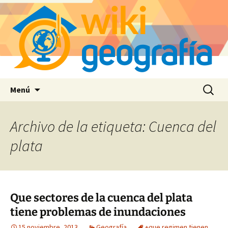
Saltar
Buscar:
Menú
al
contenido
Archivo de la etiqueta: Cuenca del
plata
Que sectores de la cuenca del plata
tiene problemas de inundaciones
15 noviembre, 2013
Geografía
+que regimen tienen