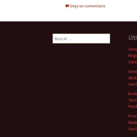
Deja un comentario
Buscar:
Últ
Geog
Regi
Cara
Geog
de E
Sect
Evol
Turi
Peri
Fron
Diná
Soci