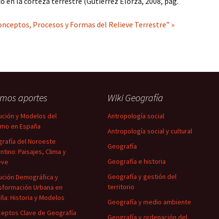
o en la corteza terrestre (Gutiérrez Elorza, 2008, pág.
nceptos, Procesos y Formas del Relieve Terrestre” »
imos aportes
Wiki Geografía
ución y Modelos del
Antropología social
smo en España
Antropología social y cultural
rafía del Noroeste
Geografía
ntino: Paisajes, Clima y
Geografía e historia
eve
Geografía y gestión del
ución Demográfica y
territorio
sformación Urbana en
ña: Historia y Modelos
Geografía y medio ambiente
eptos Clave de Geografía
Geografía y ordenación del