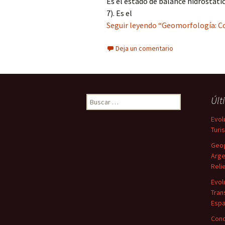
Es el estado de balance hidrostátic
7). Es el
Seguir leyendo “Geomorfología: Co
Deja un comentario
Buscar:
Últ
Evol
Turi
Geog
Arge
Reli
Evol
Tran
Espa
Conc