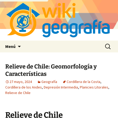
Saltar
Buscar:
Menú
al
contenido
Relieve de Chile: Geomorfología y
Características
27 mayo, 2024
Geografía
Cordillera de la Costa
,
Cordillera de los Andes
,
Depresión Intermedia
,
Planicies Litorales
,
Relieve de Chile
Relieve de Chile