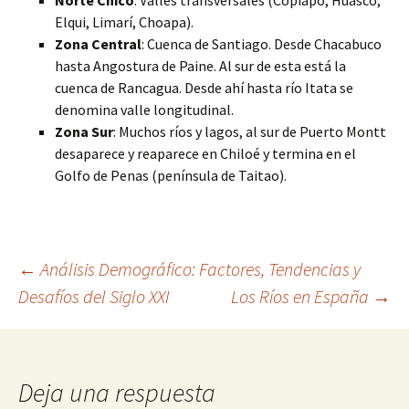
Norte Chico
: Valles transversales (Copiapó, Huasco,
Elqui, Limarí, Choapa).
Zona Central
: Cuenca de Santiago. Desde Chacabuco
hasta Angostura de Paine. Al sur de esta está la
cuenca de Rancagua. Desde ahí hasta río Itata se
denomina valle longitudinal.
Zona Sur
: Muchos ríos y lagos, al sur de Puerto Montt
desaparece y reaparece en Chiloé y termina en el
Golfo de Penas (península de Taitao).
Navegación
←
Análisis Demográfico: Factores, Tendencias y
Desafíos del Siglo XXI
Los Ríos en España
→
de
entradas
Deja una respuesta