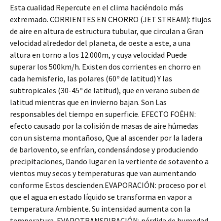
Esta cualidad Repercute en el clima haciéndolo más
extremado. CORRIENTES EN CHORRO (JET STREAM): flujos
de aire en altura de estructura tubular, que circulan a Gran
velocidad alrededor del planeta, de oeste a este, a una
altura en torno a los 12.000m, y cuya velocidad Puede
superar los 500km/h. Existen dos corrientes en chorro en
cada hemisferio, las polares (60º de latitud) Y las
subtropicales (30-45º de latitud), que en verano suben de
latitud mientras que en invierno bajan. Son Las
responsables del tiempo en superficie. EFECTO FOËHN:
efecto causado por la colisión de masas de aire húmedas
con un sistema montañoso, Que al ascender por la ladera
de barlovento, se enfrían, condensándose y produciendo
precipitaciones, Dando lugar en la vertiente de sotavento a
vientos muy secos y temperaturas que van aumentando
conforme Estos descienden.EVAPORACIÓN: proceso por el
que el agua en estado líquido se transforma en vapor a
temperatura Ambiente. Su intensidad aumenta con la
temperatura. EVAPOTRANSPIRACIÓN: pérdida de humedad