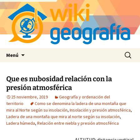
Saltar
Buscar:
Menú
al
contenido
Que es nubosidad relación con la
presión atmosférica
25 noviembre, 2019
Geografía y ordenación del
territorio
Como se denomina la ladera de una montaña que
mira al Norte según su insolación
,
Insolación y presión atmosférica
,
Ladera de una montaña que mira al norte según su insolación
,
Ladera húmeda
,
Relación entre niebla y presión atmosférica
ALTIITUD: distancia vertical