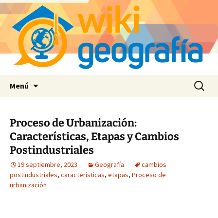
Saltar
Buscar:
Menú
al
contenido
Proceso de Urbanización:
Características, Etapas y Cambios
Postindustriales
19 septiembre, 2023
Geografía
cambios
postindustriales
,
características
,
etapas
,
Proceso de
urbanización