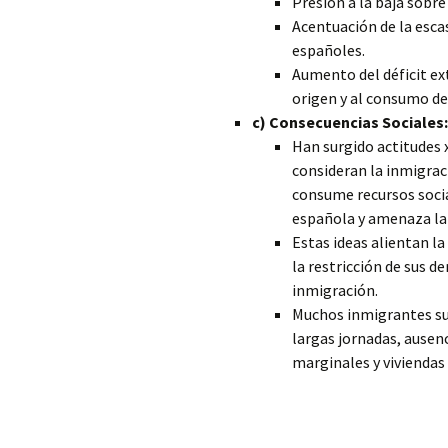
Presión a la baja sobre 
Acentuación de la esca
españoles.
Aumento del déficit ext
origen y al consumo d
c) Consecuencias Sociales:
Han surgido actitudes 
consideran la inmigra
consume recursos socia
española y amenaza la 
Estas ideas alientan la
la restricción de sus d
inmigración.
Muchos inmigrantes suf
largas jornadas, ausenc
marginales y viviendas 