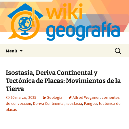
Saltar
Buscar:
Menú
al
contenido
Isostasia, Deriva Continental y
Tectónica de Placas: Movimientos de la
Tierra
20 marzo, 2025
Geología
Alfred Wegener
,
corrientes
de convección
,
Deriva Continental
,
isostasia
,
Pangea
,
tectónica de
placas