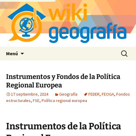
Saltar
Buscar:
Menú
al
contenido
Instrumentos y Fondos de la Política
Regional Europea
17 septiembre, 2024
Geografía
FEDER
,
FEOGA
,
Fondos
estructurales
,
FSE
,
Política regional europea
Instrumentos de la Política