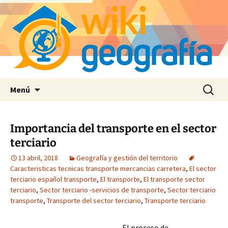
Saltar
Buscar:
Menú
al
contenido
Importancia del transporte en el sector
terciario
13 abril, 2018
Geografía y gestión del territorio
Caracteristicas tecnicas transporte mercancias carretera
,
El sector
terciario español transporte
,
El transporte
,
El transporte sector
terciario
,
Sector terciario -servicios de transporte
,
Sector terciario
transporte
,
Transporte del sector terciario
,
Transporte terciario
El proceso de