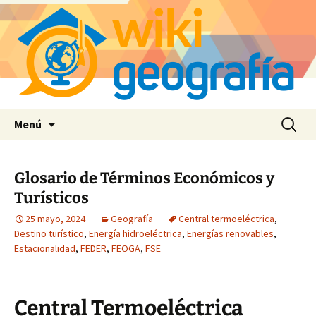
Saltar
Buscar:
Menú
al
contenido
Glosario de Términos Económicos y
Turísticos
25 mayo, 2024
Geografía
Central termoeléctrica
,
Destino turístico
,
Energía hidroeléctrica
,
Energías renovables
,
Estacionalidad
,
FEDER
,
FEOGA
,
FSE
Central Termoeléctrica