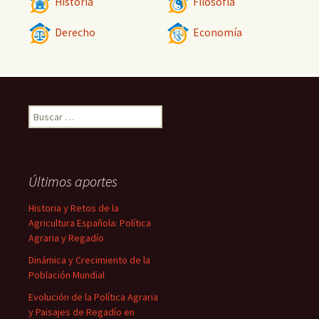
Historia
Filosofía
Derecho
Economía
Buscar:
Últimos aportes
Historia y Retos de la
Agricultura Española: Política
Agraria y Regadío
Dinámica y Crecimiento de la
Población Mundial
Evolución de la Política Agraria
y Paisajes de Regadío en