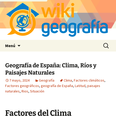
Saltar
Buscar:
Menú
al
contenido
Geografía de España: Clima, Ríos y
Paisajes Naturales
7 mayo, 2024
Geografía
Clima
,
Factores climáticos
,
Factores geográficos
,
geografía de España
,
Latitud
,
paisajes
naturales
,
Rios
,
Situación
Factores del Clima