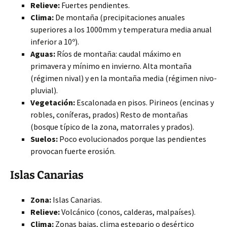
Relieve:
Fuertes pendientes.
Clima:
De montaña (precipitaciones anuales
superiores a los 1000mm y temperatura media anual
inferior a 10º).
Aguas:
Ríos de montaña: caudal máximo en
primavera y mínimo en invierno. Alta montaña
(régimen nival) y en la montaña media (régimen nivo-
pluvial).
Vegetación:
Escalonada en pisos. Pirineos (encinas y
robles, coníferas, prados) Resto de montañas
(bosque típico de la zona, matorrales y prados).
Suelos:
Poco evolucionados porque las pendientes
provocan fuerte erosión.
Islas Canarias
Zona:
Islas Canarias.
Relieve:
Volcánico (conos, calderas, malpaíses).
Clima:
Zonas bajas, clima estepario o desértico