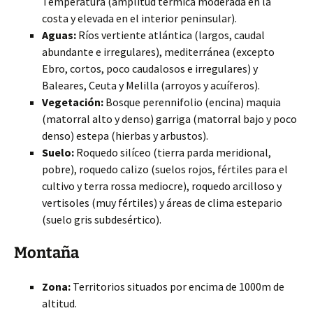
Temperatura (amplitud térmica moderada en la
costa y elevada en el interior peninsular).
Aguas:
Ríos vertiente atlántica (largos, caudal
abundante e irregulares), mediterránea (excepto
Ebro, cortos, poco caudalosos e irregulares) y
Baleares, Ceuta y Melilla (arroyos y acuíferos).
Vegetación:
Bosque perennifolio (encina) maquia
(matorral alto y denso) garriga (matorral bajo y poco
denso) estepa (hierbas y arbustos).
Suelo:
Roquedo silíceo (tierra parda meridional,
pobre), roquedo calizo (suelos rojos, fértiles para el
cultivo y terra rossa mediocre), roquedo arcilloso y
vertisoles (muy fértiles) y áreas de clima estepario
(suelo gris subdesértico).
Montaña
Zona:
Territorios situados por encima de 1000m de
altitud.