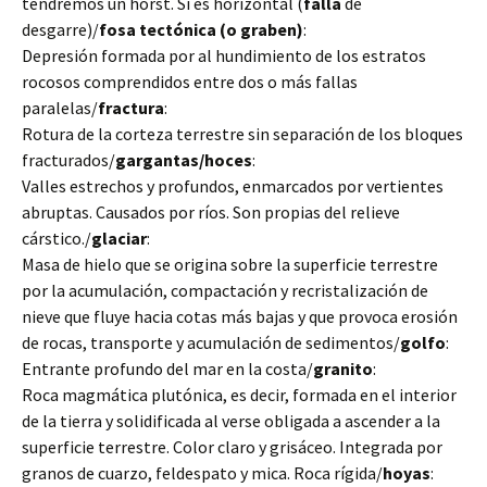
tendremos un horst. Si es horizontal (
falla
de
desgarre)/
fosa tectónica (o graben)
:
Depresión formada por al hundimiento de los estratos
rocosos comprendidos entre dos o más fallas
paralelas/
fractura
:
Rotura de la corteza terrestre sin separación de los bloques
fracturados/
gargantas/hoces
:
Valles estrechos y profundos, enmarcados por vertientes
abruptas. Causados por ríos. Son propias del relieve
cárstico./
glaciar
:
Masa de hielo que se origina sobre la superficie terrestre
por la acumulación, compactación y recristalización de
nieve que fluye hacia cotas más bajas y que provoca erosión
de rocas, transporte y acumulación de sedimentos/
golfo
:
Entrante profundo del mar en la costa/
granito
:
Roca magmática plutónica, es decir, formada en el interior
de la tierra y solidificada al verse obligada a ascender a la
superficie terrestre. Color claro y grisáceo. Integrada por
granos de cuarzo, feldespato y mica. Roca rígida/
hoyas
: