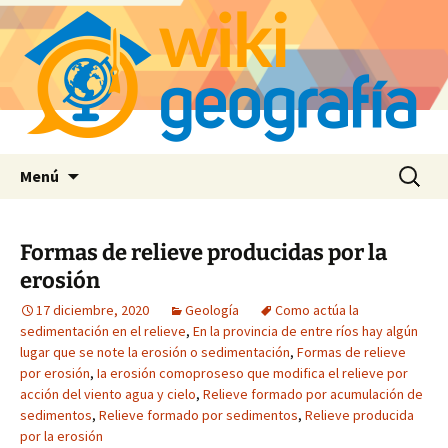
Saltar
Buscar:
Menú
al
contenido
Formas de relieve producidas por la
erosión
17 diciembre, 2020
Geología
Como actúa la
sedimentación en el relieve
,
En la provincia de entre ríos hay algún
lugar que se note la erosión o sedimentación
,
Formas de relieve
por erosión
,
Ia erosión comoproseso que modifica el relieve por
acción del viento agua y cielo
,
Relieve formado por acumulación de
sedimentos
,
Relieve formado por sedimentos
,
Relieve producida
por la erosión