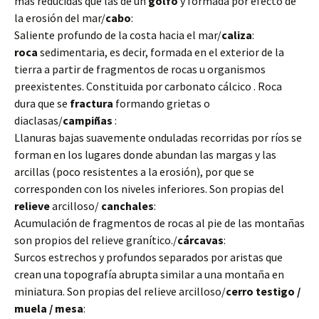
más reducidas que las de un
golfo
y formada por efecto de
la erosión del mar/
cabo
:
Saliente profundo
de la costa hacia el mar/
caliza
:
roca
sedimentaria, es decir, formada en el exterior de la
tierra a partir de fragmentos de rocas u organismos
preexistentes. Constituida por carbonato cálcico . Roca
dura que se
fractura
formando grietas o
diaclasas/
campiñas
:
Llanuras bajas suavemente onduladas recorridas por ríos se
forman en los lugares donde abundan las margas y las
arcillas (poco resistentes a la erosión), por que se
corresponden con los niveles inferiores. Son propias del
relieve
arcilloso/
canchales
:
Acumulación de fragmentos de rocas al pie de las montañas
son propios del relieve granítico./
cárcavas
:
Surcos estrechos y profundos separados por aristas que
crean una topografía abrupta similar a una montaña en
miniatura. Son propias del relieve arcilloso/
cerro testigo /
muela / mesa
: