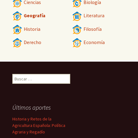
Ciencias
Biología
Geografía
Literatura
Historia
Filosofía
Derecho
Economía
Buscar:
Últimos aportes
Historia y Retos de la
Agricultura Española: Política
Agraria y Regadío