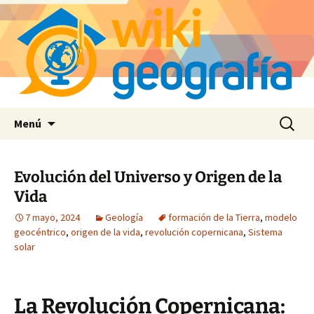
Saltar
Buscar:
Menú
al
contenido
Evolución del Universo y Origen de la
Vida
7 mayo, 2024
Geología
formación de la Tierra
,
modelo
geocéntrico
,
origen de la vida
,
revolución copernicana
,
Sistema
solar
La Revolución Copernicana: