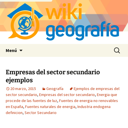
Saltar
Buscar:
Menú
al
contenido
Empresas del sector secundario
ejemplos
20 marzo, 2015
Geografía
Ejemplos de empresas del
sector secundario
,
Empresas del sector secundario
,
Energia que
procede de las fuentes de luz
,
Fuentes de energia no renovables
en España
,
Fuentes naturales de energia
,
Industria endogena
definicion
,
Sector Secundario