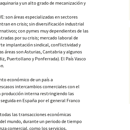
aquinaria y un alto grado de mecanización y
: son áreas especializadas en sectores
ran en crisis; sin diversificación
industrial
rnativos; con pymes muy dependientes de las
tradas por su crisis; mercado laboral de
rte implantación sindical, conflictividad y
s áreas son Asturias, Cantabria y algunos
diz, Puertollano y Ponferrada). El País Vasco
n.
ento económico de un país a
e escasos intercambios comerciales con el
la producción interna restringiendo las
a seguida en España por el general Franco
 todas las transacciones económicas
o del mundo, durante un periodo de tiempo
nza comercial, como los servicios,