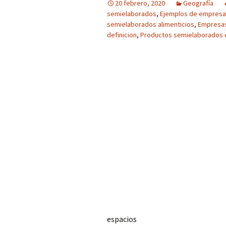
20 febrero, 2020
Geografía
semielaborados
,
Ejemplos de empresas
semielaborados alimenticios
,
Empresas
definicion
,
Productos semielaborados 
espacios