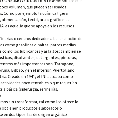
Y CONSUMO O INDUSTRIA LIGERA: son las que
 poco volumen, que pueden ser usados
. Como por ejemplo la química ligera
 alimentación, textil, artes gráficas…
es aquella que se apoya en los recursos
erías o centros dedicados a la destilación del
ras como gasolinas o naftas, partes medias
s como los lubricantes y asfaltos; también se
sticos, disolventes, detergentes, pinturas,
 centros más importantes son: Tarragona,
ruña, Bilbao, y en el interior, Puertollano.
stria. Creado en 1941; el INI actuaba como
 actividades poco rentables o que requerían
ia básica (siderurgia, refinerías,
.
sos sin transformar, tal como los ofrece la
 se obtienen productos elaborados o
e en dos tipos: las de origen orgánico