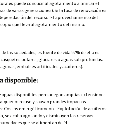
aturales puede conducir al agotamiento a limitar el
s de varias generaciones). Si la tasa de renovación es
 deperedación del recurso. El aprovechamiento del
acopio que lleva al agotamiento del mismo.
 de las sociedades, es fuente de vida 97% de ella es
n casquetes polares, glaciares o aguas sub profundas.
lagunas, embalses artificiales y acuíferos).
 disponible:
 aguas disponibles pero anegan amplias extensiones
cualquier otro uso y causan grandes impactos
as: Costos emergéticamente. Explotación de acuíferos:
a, se acaba agotando y disminuyen las reservas
y humedades que se alimentan de él.