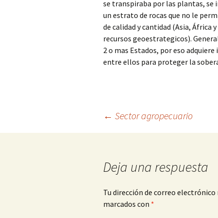
se transpiraba por las plantas, se
un estrato de rocas que no le perm
de calidad y cantidad (Asia, Áfric
recursos geoestrategicos). Genera
2 o mas Estados, por eso adquiere
entre ellos para proteger la sobera
Navegación
←
Sector agropecuario
de
Deja una respuesta
entradas
Tu dirección de correo electrónico 
marcados con
*