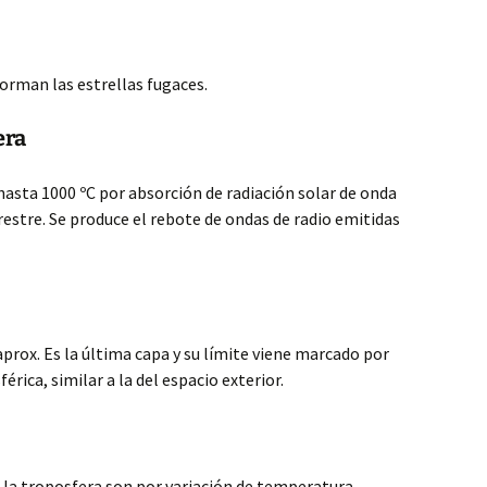
forman las estrellas fugaces.
era
asta 1000 ºC por absorción de radiación solar de onda
stre. Se produce el rebote de ondas de radio emitidas
prox. Es la última capa y su límite viene marcado por
rica, similar a la del espacio exterior.
la troposfera son por variación de temperatura,