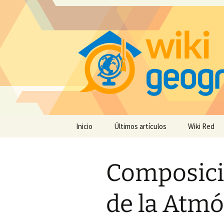
Saltar
Inicio
Últimos artículos
Wiki Red
al
contenido
Composici
de la Atmó