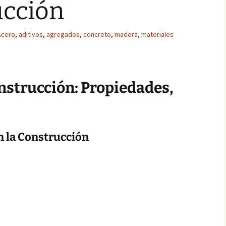
ucción
Acero
,
aditivos
,
agregados
,
concreto
,
madera
,
materiales
nstrucción: Propiedades,
 la Construcción
.