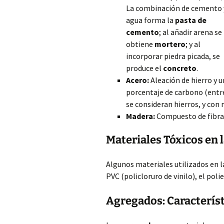
La combinación de cemento 
agua forma la
pasta de
cemento
; al añadir arena se
obtiene
mortero
; y al
incorporar piedra picada, se
produce el
concreto
.
Acero:
Aleación de hierro y u
porcentaje de carbono (entr
se
consideran hierros, y con 
Madera:
Compuesto de fibras
Materiales Tóxicos en 
Algunos materiales utilizados en l
PVC (policloruro de vinilo), el poli
Agregados: Característ