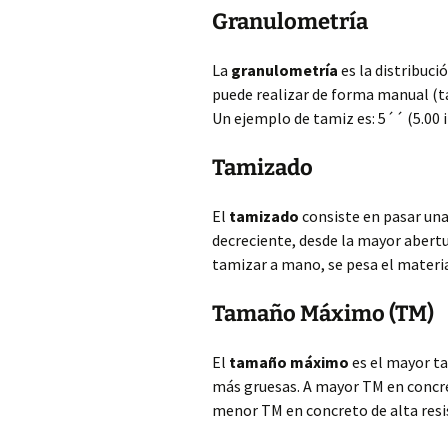
Granulometría
La
granulometría
es la distribuci
puede realizar de forma manual (t
Un ejemplo de tamiz es: 5´´ (5.00 
Tamizado
El
tamizado
consiste en pasar un
decreciente, desde la mayor abertu
tamizar a mano, se pesa el materia
Tamaño Máximo (TM)
El
tamaño máximo
es el mayor ta
más gruesas. A mayor TM en concre
menor TM en concreto de alta resis