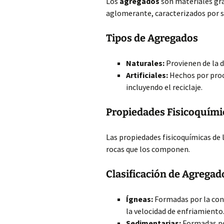
Los
agregados
son materiales gra
aglomerante, caracterizados por su
Tipos de Agregados
Naturales:
Provienen de la d
Artificiales:
Hechos por proce
incluyendo el reciclaje.
Propiedades Fisicoquími
Las propiedades fisicoquímicas de 
rocas que los componen.
Clasificación de Agregad
Ígneas:
Formadas por la con
la velocidad de enfriamiento
Sedimentarias:
Formadas po