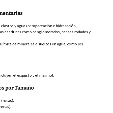
imentarias
clastos y agua (compactación e hidratación,
as detríticas como conglomerados, cantos rodados y
química de minerales disueltos en agua, como los
cluyen el esquisto y el mármol.
dos por Tamaño
(rocas).
renas).