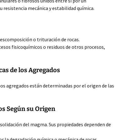
nulares o fibrosos unidos entre sí por un
 resistencia mecánica y estabilidad química.
escomposición o trituración de rocas.
sos fisicoquímicos o residuos de otros procesos,
cas de los Agregados
los agregados están determinadas por el origen de las
os Según su Origen
solidación del magma. Sus propiedades dependen de
.
r la degradación química o mecánica de rocas