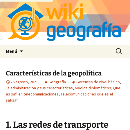
Saltar
Buscar:
Menú
al
contenido
Características de la geopolítica
26 agosto, 2021
Geografía
Gerentes de nivel básico
,
La administración y sus características
,
Medios diplomáticos
,
Que
es safi en telecomunicaciones
,
Telecomunicaciones que es el
safisafi
1. Las redes de transporte