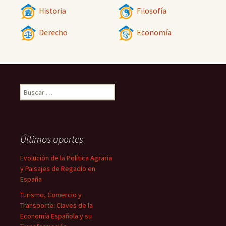
Historia
Filosofía
Derecho
Economía
Buscar:
Últimos aportes
Evolución de la Política Agraria
y Paisajes de Regadío en
España
Turismo, Comercio y
Transporte: Claves de la
Economía Española y su