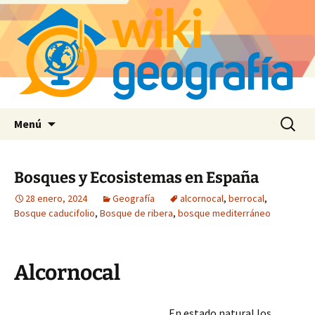
Saltar
Buscar:
Menú
al
contenido
Bosques y Ecosistemas en España
28 enero, 2024
Geografía
alcornocal
,
berrocal
,
Bosque caducifolio
,
Bosque de ribera
,
bosque mediterráneo
Alcornocal
En estado natural los