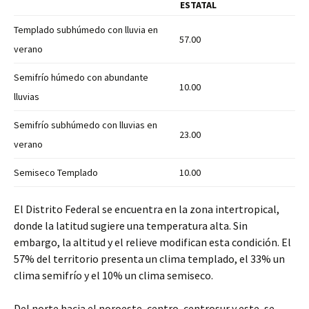
ESTATAL
Templado subhúmedo con lluvia en
57.00
verano
Semifrío húmedo con abundante
10.00
lluvias
Semifrío subhúmedo con lluvias en
23.00
verano
Semiseco Templado
10.00
El Distrito Federal se encuentra en la zona intertropical,
donde la latitud sugiere una temperatura alta. Sin
embargo, la
altitud y el relieve modifican esta condición. El
57% del territorio presenta un clima templado, el 33% un
clima semifrío y el 10% un clima semiseco.
Del norte hacia el noroeste, centro, centrosur y este, se