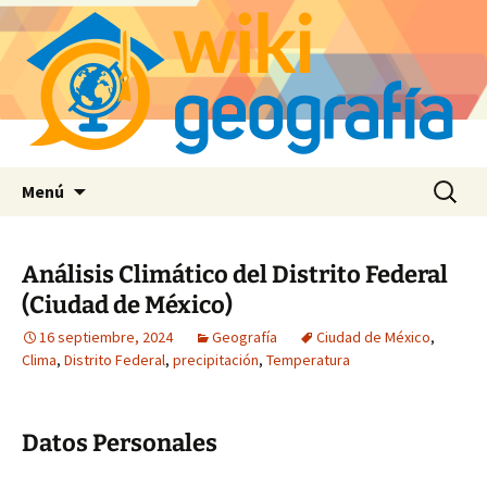
Saltar
Buscar:
Menú
al
contenido
Análisis Climático del Distrito Federal
(Ciudad de México)
16 septiembre, 2024
Geografía
Ciudad de México
,
Clima
,
Distrito Federal
,
precipitación
,
Temperatura
Datos Personales