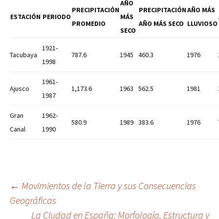
AÑO
PRECIPITACIÓN
PRECIPITACIÓN
AÑO MÁS
ESTACIÓN
PERIODO
MÁS
PROMEDIO
AÑO MÁS SECO
LLUVIOSO
SECO
1921-
Tacubaya
787.6
1945
460.3
1976
1998
1961-
Ajusco
1,173.6
1963
562.5
1981
1987
Gran
1962-
580.9
1989
383.6
1976
Canal
1990
Navegación
←
Movimientos de la Tierra y sus Consecuencias
Geográficas
La Ciudad en España: Morfología, Estructura y