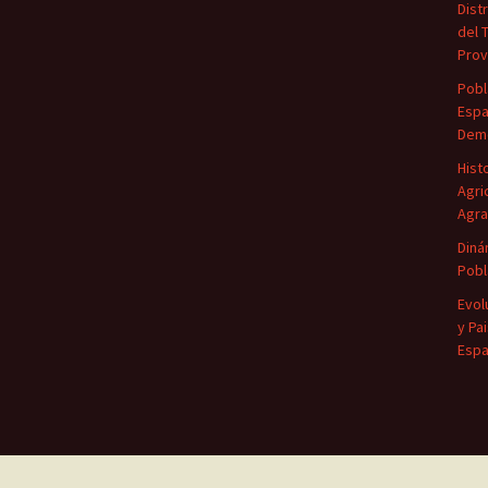
Dist
del 
Prov
Pobl
Espa
Demo
Hist
Agri
Agra
Diná
Pobl
Evol
y Pa
Esp