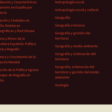
ribución y Características
Antropología social
Turismo en España por
Antropología social y cultural
incia
Geografía
ación y Ciudades en
Geografía e historia
ña: Dinámicas
gráficas y Red Urbana
Geografía y gestión del
territorio
oria y Retos de la
cultura Española: Política
Geografía y medio ambiente
ria y Regadío
Geografía y ordenación del
mica y Crecimiento de la
territorio
ación Mundial
Geografía, ordenación del
ución de la Política Agraria
territorio y gestión del medio
isajes de Regadío en
ambiente
aña
Geología